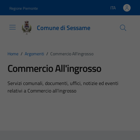
Vai ai contenuti
Vai al footer
ITA
Regione Piemonte
Lingua attiva:
Comune di Sessame
Home
/
Argomenti
/
Commercio All'ingrosso
Commercio All'ingrosso
Dettagli dell'argomento
Servizi comunali, documenti, uffici, notizie ed eventi
relativi a Commercio all'ingrosso