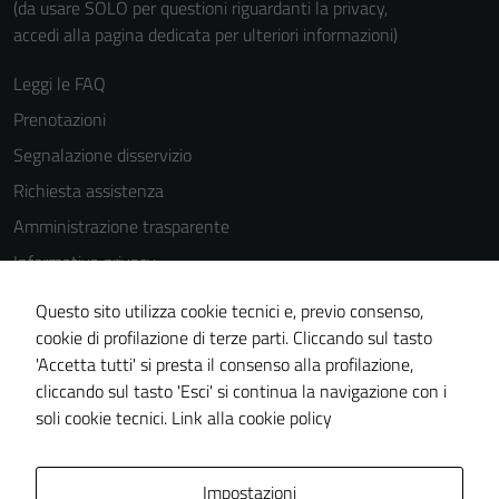
(da usare SOLO per questioni riguardanti la privacy,
accedi alla pagina dedicata per ulteriori informazioni)
Leggi le FAQ
Prenotazioni
Segnalazione disservizio
Richiesta assistenza
Amministrazione trasparente
Informativa privacy
Cookie Policy
Questo sito utilizza cookie tecnici e, previo consenso,
Note legali
cookie di profilazione di terze parti. Cliccando sul tasto
'Accetta tutti' si presta il consenso alla profilazione,
Dichiarazione di accessibilità
cliccando sul tasto 'Esci' si continua la navigazione con i
Piano di miglioramento del sito
soli cookie tecnici.
Link alla cookie policy
Area Privata
Impostazioni