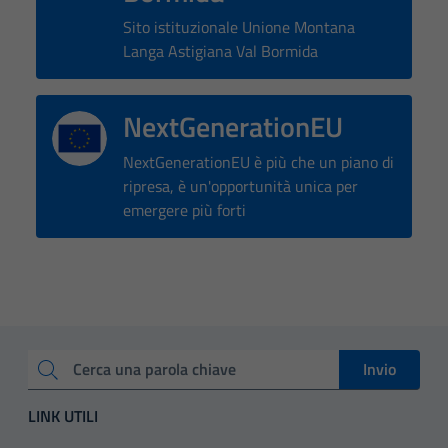
possono
Sito istituzionale Unione Montana
essere
Langa Astigiana Val Bormida
disabilitati.
Questi cookie
non raccolgono
NextGenerationEU
informazioni
personali.
NextGenerationEU è più che un piano di
ripresa, è un'opportunità unica per
emergere più forti
Invio
Cerca una parola chiave
LINK UTILI