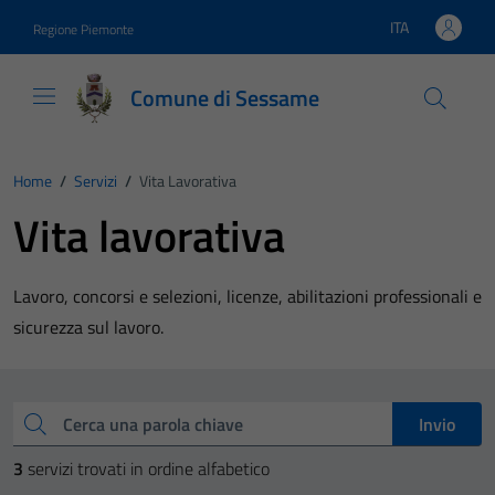
Vai ai contenuti
Vai al footer
ITA
Regione Piemonte
Lingua attiva:
Comune di Sessame
Home
/
Servizi
/
Vita Lavorativa
Vita lavorativa
Lavoro, concorsi e selezioni, licenze, abilitazioni professionali e
sicurezza sul lavoro.
Esplora tutti i servizi
Cerca una parola chiave
Invio
3
servizi trovati in ordine alfabetico