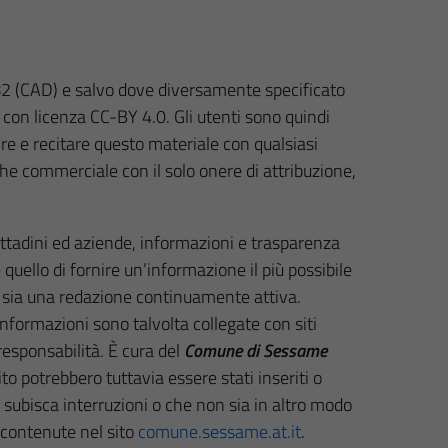
. 82 (CAD) e salvo dove diversamente specificato
ti con licenza CC-BY 4.0. Gli utenti sono quindi
uire e recitare questo materiale con qualsiasi
che commerciale con il solo onere di attribuzione,
cittadini ed aziende, informazioni e trasparenza
quello di fornire un’informazione il più possibile
i sia una redazione continuamente attiva.
informazioni sono talvolta collegate con siti
responsabilità. È cura del
Comune di Sessame
ito potrebbero tuttavia essere stati inseriti o
n subisca interruzioni o che non sia in altro modo
 contenute nel sito
comune.sessame.at.it
.