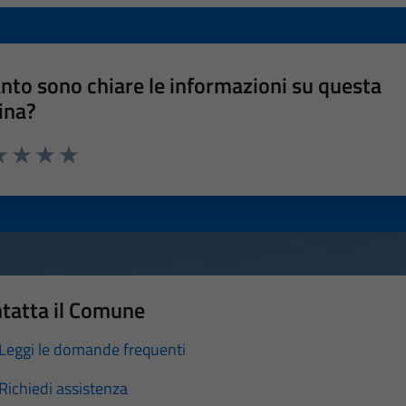
nto sono chiare le informazioni su questa
ina?
a 1 stelle su 5
luta 2 stelle su 5
Valuta 3 stelle su 5
Valuta 4 stelle su 5
Valuta 5 stelle su 5
tatta il Comune
Leggi le domande frequenti
Richiedi assistenza