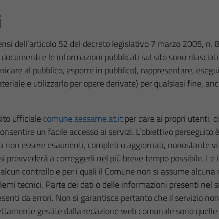
i
sensi dell’articolo 52 del decreto legislativo 7 marzo 2005, n
, i documenti e le informazioni pubblicati sul sito sono rilascia
municare al pubblico, esporre in pubblico), rappresentare, eseg
riale e utilizzarlo per opere derivate) per qualsiasi fine, an
sito ufficiale
comune.sessame.at.it
per dare ai propri utenti, 
sentire un facile accesso ai servizi. L’obiettivo perseguito è 
ta non essere esaurienti, completi o aggiornati, nonostante v
si provvederà a correggerli nel più breve tempo possibile. Le 
alcun controllo e per i quali il Comune non si assume alcuna 
lemi tecnici. Parte dei dati o delle informazioni presenti nel s
esenti da errori. Non si garantisce pertanto che il servizio no
irettamente gestite dalla redazione web comunale sono quelle