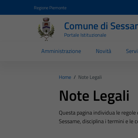
Vai ai contenuti
Vai al footer
Regione Piemonte
Comune di Sessa
Portale Istituzionale
Amministrazione
Novità
Servi
Home
/
Note Legali
Note Legali
Questa pagina individua le regole 
Sessame, disciplina i termini e le c