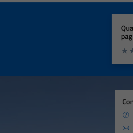
Qua
pag
Valut
Va
Con