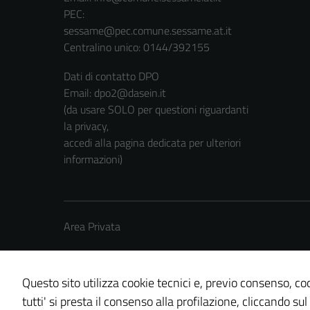
PEC:
sessame@pec.comune.sessame.at.it
Centralino unico: 0144/392155
Dati di contatto DPO
Email: dpo2@dasein.it
(da usare SOLO per questioni riguardanti
la privacy,
accedi alla pagina dedicata per ulteriori
informazioni)
Area Privata
Questo sito utilizza cookie tecnici e, previo consenso, coo
tutti' si presta il consenso alla profilazione, cliccando sul