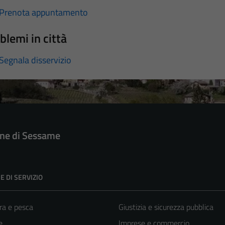
Prenota appuntamento
blemi in città
Segnala disservizio
e di Sessame
E DI SERVIZIO
ra e pesca
Giustizia e sicurezza pubblica
e
Imprese e commercio