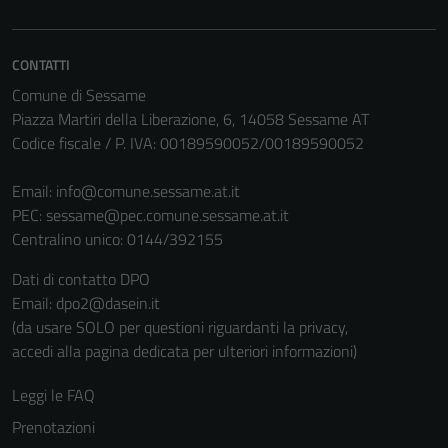
CONTATTI
Comune di Sessame
Piazza Martiri della Liberazione, 6, 14058 Sessame AT
Codice fiscale / P. IVA: 00189590052/00189590052
Email:
info@comune.sessame.at.it
PEC:
sessame@pec.comune.sessame.at.it
Centralino unico: 0144/392155
Tecnici
Dati di contatto DPO
Questi cookie
Email: dpo2@dasein.it
sono necessari
(da usare SOLO per questioni riguardanti la privacy,
per il
accedi alla pagina dedicata per ulteriori informazioni)
funzionamento
del sito e non
Leggi le FAQ
possono
essere
Prenotazioni