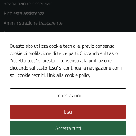
disabilitati.
Segnalazione disservizio
Questi cookie
Richiesta assistenza
non raccolgono
informazioni
Amministrazione trasparente
personali.
Informativa privacy
Cookie Policy
Questo sito utilizza cookie tecnici e, previo consenso,
Note legali
cookie di profilazione di terze parti. Cliccando sul tasto
'Accetta tutti' si presta il consenso alla profilazione,
Dichiarazione di accessibilità
cliccando sul tasto 'Esci' si continua la navigazione con i
Piano di miglioramento del sito
soli cookie tecnici.
Link alla cookie policy
Area Privata
Impostazioni
Esci
Accetta tutti
Credits: ©
Technical Design s.r.l.