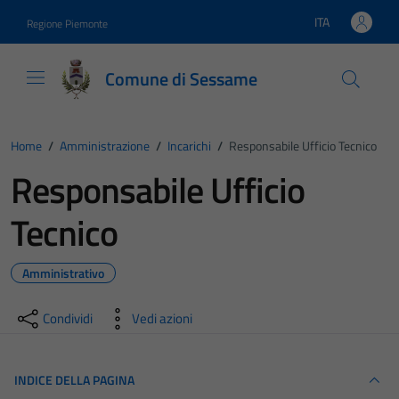
Vai ai contenuti
Vai al footer
ITA
Regione Piemonte
Lingua attiva:
Comune di Sessame
Home
/
Amministrazione
/
Incarichi
/
Responsabile Ufficio Tecnico
Responsabile Ufficio
Tecnico
Amministrativo
Condividi
Vedi azioni
INDICE DELLA PAGINA