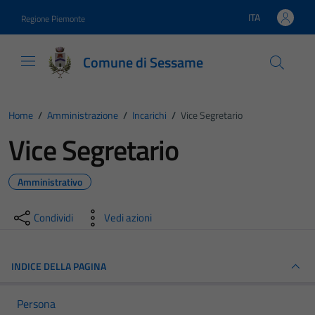
Vai ai contenuti
Vai al footer
ITA
Regione Piemonte
Lingua attiva:
Comune di Sessame
Home
/
Amministrazione
/
Incarichi
/
Vice Segretario
Vice Segretario
Amministrativo
Condividi
Vedi azioni
INDICE DELLA PAGINA
Persona