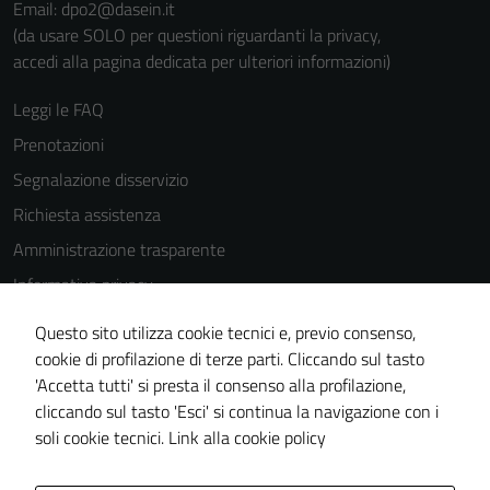
Email: dpo2@dasein.it
(da usare SOLO per questioni riguardanti la privacy,
accedi alla pagina dedicata per ulteriori informazioni)
Leggi le FAQ
Tecnici
Prenotazioni
Questi cookie
sono necessari
Segnalazione disservizio
per il
Richiesta assistenza
funzionamento
Amministrazione trasparente
del sito e non
possono
Informativa privacy
essere
Cookie Policy
disabilitati.
Questo sito utilizza cookie tecnici e, previo consenso,
Note legali
Questi cookie
cookie di profilazione di terze parti. Cliccando sul tasto
non raccolgono
'Accetta tutti' si presta il consenso alla profilazione,
Dichiarazione di accessibilità
informazioni
cliccando sul tasto 'Esci' si continua la navigazione con i
Piano di miglioramento del sito
personali.
soli cookie tecnici.
Link alla cookie policy