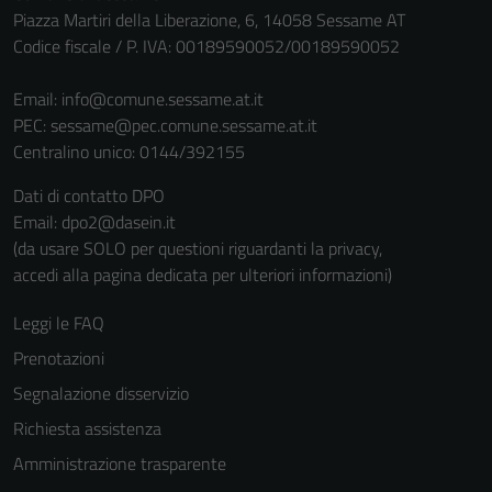
Piazza Martiri della Liberazione, 6, 14058 Sessame AT
Codice fiscale / P. IVA: 00189590052/00189590052
Email:
info@comune.sessame.at.it
PEC:
sessame@pec.comune.sessame.at.it
Centralino unico: 0144/392155
Dati di contatto DPO
Email: dpo2@dasein.it
Tecnici
(da usare SOLO per questioni riguardanti la privacy,
Questi cookie
accedi alla pagina dedicata per ulteriori informazioni)
sono necessari
per il
Leggi le FAQ
funzionamento
Prenotazioni
del sito e non
possono
Segnalazione disservizio
essere
Richiesta assistenza
disabilitati.
Amministrazione trasparente
Questi cookie
non raccolgono