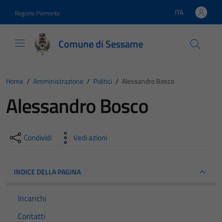
Vai ai contenuti
Vai al footer
ITA
Regione Piemonte
Lingua attiva:
Comune di Sessame
Home
/
Amministrazione
/
Politici
/
Alessandro Bosco
Alessandro Bosco
Condividi
Vedi azioni
INDICE DELLA PAGINA
Incarichi
Contatti