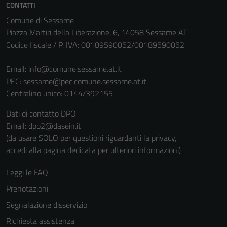
Tecnici
CONTATTI
Questi cookie
Comune di Sessame
sono necessari
Piazza Martiri della Liberazione, 6, 14058 Sessame AT
per il
Codice fiscale / P. IVA: 00189590052/00189590052
funzionamento
del sito e non
Email:
info@comune.sessame.at.it
possono
PEC:
sessame@pec.comune.sessame.at.it
essere
Centralino unico: 0144/392155
disabilitati.
Questi cookie
Dati di contatto DPO
non raccolgono
Email: dpo2@dasein.it
informazioni
(da usare SOLO per questioni riguardanti la privacy,
personali.
accedi alla pagina dedicata per ulteriori informazioni)
Leggi le FAQ
Prenotazioni
Segnalazione disservizio
Richiesta assistenza