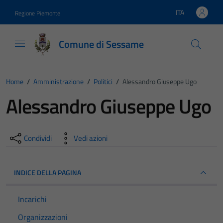
Vai ai contenuti
Vai al footer
ITA
Regione Piemonte
Lingua attiva:
Comune di Sessame
Home
/
Amministrazione
/
Politici
/
Alessandro Giuseppe Ugo
Alessandro Giuseppe Ugo
Condividi
Vedi azioni
INDICE DELLA PAGINA
Incarichi
Organizzazioni