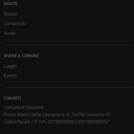
per il
NOVITÀ
funzionamento
Notizie
del sito e non
Comunicati
possono
essere
Avvisi
disabilitati.
Questi cookie
non raccolgono
VIVERE IL COMUNE
informazioni
Luoghi
personali.
Eventi
CONTATTI
Comune di Sessame
Piazza Martiri della Liberazione, 6, 14058 Sessame AT
Codice fiscale / P. IVA: 00189590052/00189590052