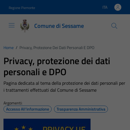
Vai ai contenuti
Vai al footer
ITA
Regione Piemonte
Lingua attiva:
Comune di Sessame
Home
/
Privacy, Protezione Dei Dati Personali E DPO
Privacy, protezione dei dati
personali e DPO
Pagina dedicata al tema della protezione dei dati personali per
i trattamenti effettuati dal Comune di Sessame
Argomenti:
Accesso All'informazione
Trasparenza Amministrativa