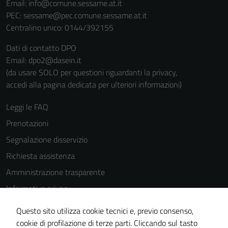
Email:
info@comune.sessame.at.it
PEC:
sessame@pec.comune.sessame.at.it
Centralino unico: 0144/392155
Dati di contatto DPO
Email: dpo2@dasein.it
(da usare SOLO per questioni riguardanti la privacy,
accedi alla pagina dedicata per ulteriori informazioni)
Leggi le FAQ
Prenotazioni
Segnalazione disservizio
Richiesta assistenza
Amministrazione trasparente
Informativa privacy
Cookie Policy
Questo sito utilizza cookie tecnici e, previo consenso,
Note legali
cookie di profilazione di terze parti. Cliccando sul tasto