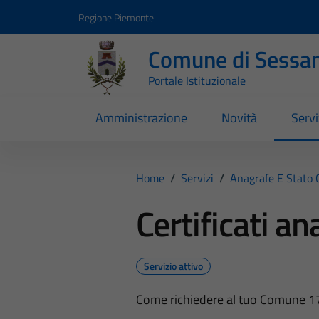
Vai ai contenuti
Vai al footer
Regione Piemonte
Comune di Sessa
Portale Istituzionale
Amministrazione
Novità
Servi
Home
/
Servizi
/
Anagrafe E Stato C
Certificati an
Servizio attivo
Come richiedere al tuo Comune 17 ti