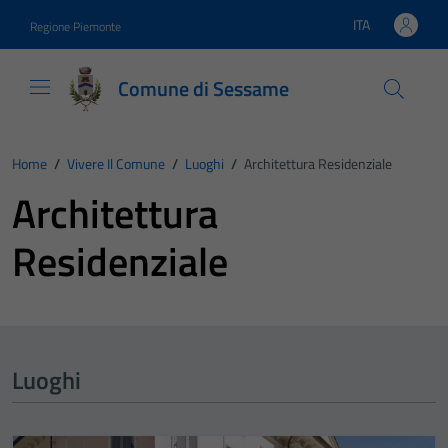
Vai ai contenuti
Vai al footer
ITA
Regione Piemonte
Lingua attiva:
Comune di Sessame
Home
/
Vivere Il Comune
/
Luoghi
/
Architettura Residenziale
Architettura
Residenziale
Luoghi