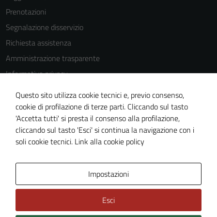
Prenotazioni
Segnalazione disservizio
Richiesta assistenza
Amministrazione trasparente
Informativa privacy
Cookie Policy
Questo sito utilizza cookie tecnici e, previo consenso,
Note legali
cookie di profilazione di terze parti. Cliccando sul tasto
'Accetta tutti' si presta il consenso alla profilazione,
Dichiarazione di accessibilità
cliccando sul tasto 'Esci' si continua la navigazione con i
Tecnici
Piano di miglioramento del sito
soli cookie tecnici.
Link alla cookie policy
Questi cookie
sono necessari
per il
Area Privata
Impostazioni
funzionamento
del sito e non
Esci
possono
essere