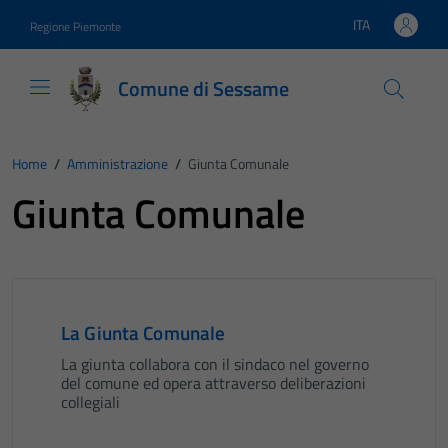
Vai ai contenuti
Vai al footer
ITA
Regione Piemonte
Lingua attiva:
Comune di Sessame
Home
/
Amministrazione
/
Giunta Comunale
Giunta Comunale
La Giunta Comunale
La giunta collabora con il sindaco nel governo
del comune ed opera attraverso deliberazioni
collegiali