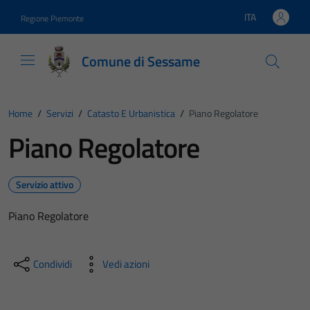
Vai ai contenuti
Vai al footer
ITA
Regione Piemonte
Lingua attiva:
Comune di Sessame
Home
/
Servizi
/
Catasto E Urbanistica
/
Piano Regolatore
Piano Regolatore
Servizio attivo
Piano Regolatore
Condividi
Vedi azioni