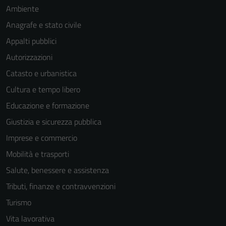
Ambiente
Anagrafe e stato civile
Appalti pubblici
Autorizzazioni
Catasto e urbanistica
Cultura e tempo libero
Tecnici
Educazione e formazione
Questi cookie
sono necessari
Giustizia e sicurezza pubblica
per il
Imprese e commercio
funzionamento
Mobilità e trasporti
del sito e non
possono
Salute, benessere e assistenza
essere
Tributi, finanze e contravvenzioni
disabilitati.
Turismo
Questi cookie
non raccolgono
Vita lavorativa