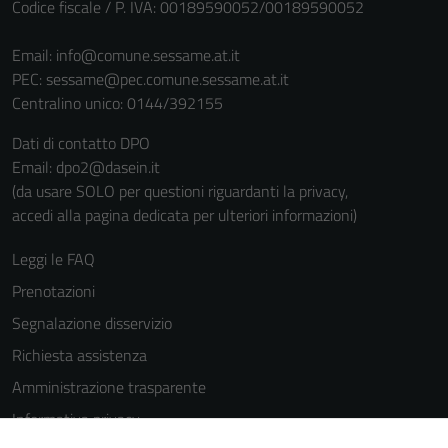
Codice fiscale / P. IVA: 00189590052/00189590052
Email:
info@comune.sessame.at.it
PEC:
sessame@pec.comune.sessame.at.it
Centralino unico: 0144/392155
Dati di contatto DPO
Email: dpo2@dasein.it
(da usare SOLO per questioni riguardanti la privacy,
accedi alla pagina dedicata per ulteriori informazioni)
Leggi le FAQ
Prenotazioni
Segnalazione disservizio
Richiesta assistenza
Amministrazione trasparente
Informativa privacy