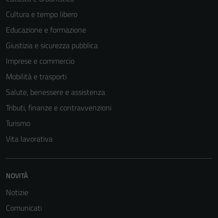
Cultura e tempo libero
Educazione e formazione
Giustizia e sicurezza pubblica
Tecnici
Imprese e commercio
Questi cookie
Mobilità e trasporti
sono necessari
per il
Salute, benessere e assistenza
funzionamento
Tributi, finanze e contravvenzioni
del sito e non
Turismo
possono
essere
Vita lavorativa
disabilitati.
Questi cookie
non raccolgono
NOVITÀ
informazioni
Notizie
personali.
Comunicati