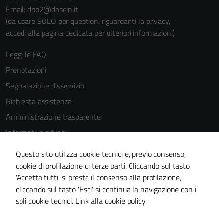
Email: dpo2@dasein.it
(da usare SOLO per questioni riguardanti la privacy,
accedi alla pagina dedicata per ulteriori informazioni)
Leggi le FAQ
Prenotazioni
Segnalazione disservizio
Richiesta assistenza
Amministrazione trasparente
Informativa privacy
Cookie Policy
Questo sito utilizza cookie tecnici e, previo consenso,
Note legali
cookie di profilazione di terze parti. Cliccando sul tasto
'Accetta tutti' si presta il consenso alla profilazione,
Dichiarazione di accessibilità
cliccando sul tasto 'Esci' si continua la navigazione con i
Piano di miglioramento del sito
soli cookie tecnici.
Link alla cookie policy