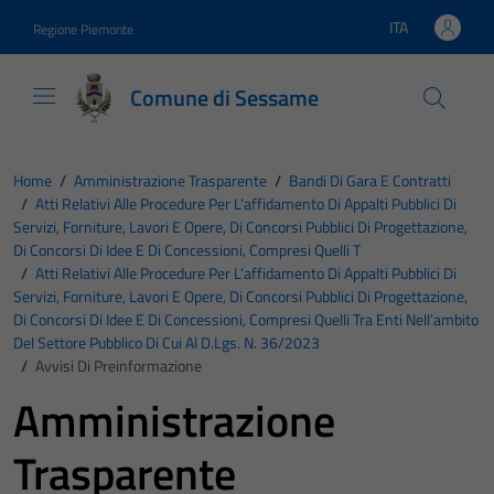
Vai ai contenuti
Vai al footer
ITA
Regione Piemonte
Lingua attiva:
Comune di Sessame
Home
/
Amministrazione Trasparente
/
Bandi Di Gara E Contratti
/
Atti Relativi Alle Procedure Per L’affidamento Di Appalti Pubblici Di
Servizi, Forniture, Lavori E Opere, Di Concorsi Pubblici Di Progettazione,
Di Concorsi Di Idee E Di Concessioni, Compresi Quelli T
/
Atti Relativi Alle Procedure Per L’affidamento Di Appalti Pubblici Di
Servizi, Forniture, Lavori E Opere, Di Concorsi Pubblici Di Progettazione,
Di Concorsi Di Idee E Di Concessioni, Compresi Quelli Tra Enti Nell’ambito
Del Settore Pubblico Di Cui Al D.Lgs. N. 36/2023
/
Avvisi Di Preinformazione
Amministrazione
Trasparente