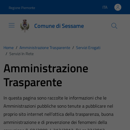
Vai ai contenuti
Vai al footer
ITA
Regione Piemonte
Lingua attiva:
Comune di Sessame
Home
/
Amministrazione Trasparente
/
Servizi Erogati
/
Servizi In Rete
Amministrazione
Trasparente
In questa pagina sono raccolte le informazioni che le
Amministrazioni pubbliche sono tenute a pubblicare nel
proprio sito internet nell’ottica della trasparenza, buona
amministrazione e di prevenzione dei fenomeni della