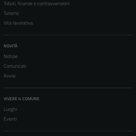
Tributi, finanze e contravvenzioni
Turismo
Vita lavorativa
NOVITÀ
Notizie
Comunicati
Tecnici
Avvisi
Questi cookie
sono necessari
per il
VIVERE IL COMUNE
funzionamento
del sito e non
Luoghi
possono
Eventi
essere
disabilitati.