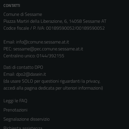
Questi cookie
CONTATTI
non raccolgono
Comune di Sessame
informazioni
Piazza Martiri della Liberazione, 6, 14058 Sessame AT
personali.
Codice fiscale / P. IVA: 00189590052/00189590052
Email:
info@comune.sessame.at.it
PEC:
sessame@pec.comune.sessame.at.it
Centralino unico: 0144/392155
Dati di contatto DPO
Email: dpo2@dasein.it
(da usare SOLO per questioni riguardanti la privacy,
accedi alla pagina dedicata per ulteriori informazioni)
Leggi le FAQ
Prenotazioni
Segnalazione disservizio
Richiesta assistenza