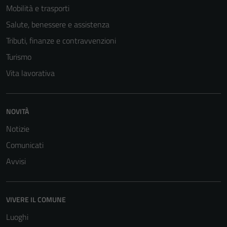
Mobilità e trasporti
Salute, benessere e assistenza
Tributi, finanze e contravvenzioni
Turismo
Vita lavorativa
NOVITÀ
Notizie
Tecnici
Comunicati
Questi cookie
sono necessari
Avvisi
per il
funzionamento
del sito e non
VIVERE IL COMUNE
possono
Luoghi
essere