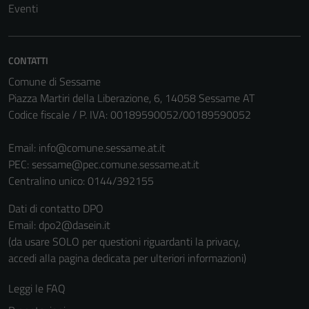
Eventi
disabilitati.
Questi cookie
non raccolgono
informazioni
CONTATTI
personali.
Comune di Sessame
Piazza Martiri della Liberazione, 6, 14058 Sessame AT
Codice fiscale / P. IVA: 00189590052/00189590052
Email:
info@comune.sessame.at.it
PEC:
sessame@pec.comune.sessame.at.it
Centralino unico: 0144/392155
Dati di contatto DPO
Email: dpo2@dasein.it
(da usare SOLO per questioni riguardanti la privacy,
accedi alla pagina dedicata per ulteriori informazioni)
Leggi le FAQ