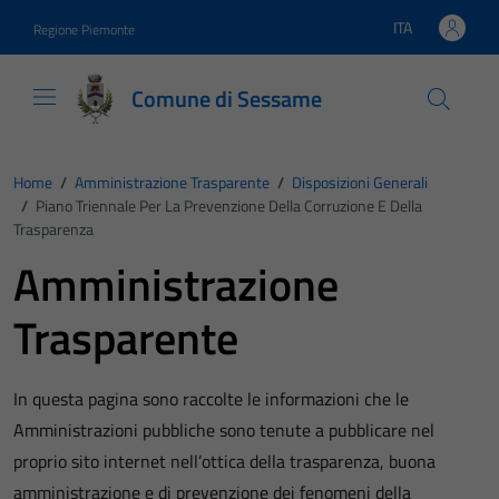
Vai ai contenuti
Vai al footer
ITA
Regione Piemonte
Lingua attiva:
Comune di Sessame
Home
/
Amministrazione Trasparente
/
Disposizioni Generali
/
Piano Triennale Per La Prevenzione Della Corruzione E Della
Trasparenza
Amministrazione
Trasparente
In questa pagina sono raccolte le informazioni che le
Amministrazioni pubbliche sono tenute a pubblicare nel
proprio sito internet nell’ottica della trasparenza, buona
amministrazione e di prevenzione dei fenomeni della