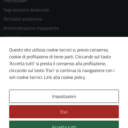
Prenotazioni
Segnalazione disservizio
Richiesta assistenza
Amministrazione trasparente
Informativa privacy
Cookie Policy
Questo sito utilizza cookie tecnici e, previo consenso,
Note legali
cookie di profilazione di terze parti. Cliccando sul tasto
'Accetta tutti' si presta il consenso alla profilazione,
Dichiarazione di accessibilità
cliccando sul tasto 'Esci' si continua la navigazione con i
Piano di miglioramento del sito
soli cookie tecnici.
Link alla cookie policy
Area Privata
Impostazioni
Esci
Accetta tutti
Credits: ©
Technical Design s.r.l.