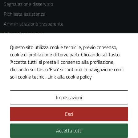
Segnalazione disservizio
Richiesta assistenza
Amministrazione trasparente
Informativa privacy
Cookie Policy
Questo sito utilizza cookie tecnici e, previo consenso,
Note legali
cookie di profilazione di terze parti. Cliccando sul tasto
'Accetta tutti' si presta il consenso alla profilazione,
Dichiarazione di accessibilità
cliccando sul tasto 'Esci' si continua la navigazione con i
Piano di miglioramento del sito
soli cookie tecnici.
Link alla cookie policy
Area Privata
Impostazioni
Esci
Accetta tutti
Credits: ©
Technical Design s.r.l.