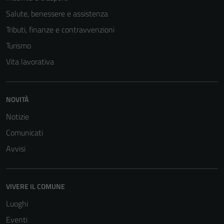
Salute, benessere e assistenza
Tributi, finanze e contravvenzioni
Turismo
Vita lavorativa
NOVITÀ
Notizie
Tecnici
Comunicati
Questi cookie
Avvisi
sono necessari
per il
funzionamento
VIVERE IL COMUNE
del sito e non
possono
Luoghi
essere
Eventi