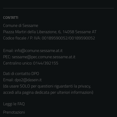
disabilitati.
Questi cookie
non raccolgono
CONTATTI
informazioni
Comune di Sessame
personali.
Piazza Martiri della Liberazione, 6, 14058 Sessame AT
Codice fiscale / P. IVA: 00189590052/00189590052
Email:
info@comune.sessame.at.it
PEC:
sessame@pec.comune.sessame.at.it
Centralino unico: 0144/392155
Dati di contatto DPO
Email: dpo2@dasein.it
(da usare SOLO per questioni riguardanti la privacy,
accedi alla pagina dedicata per ulteriori informazioni)
Leggi le FAQ
Prenotazioni