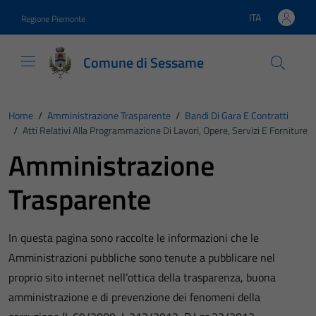
Vai ai contenuti
Vai al footer
ITA
Regione Piemonte
Lingua attiva:
Comune di Sessame
Home
/
Amministrazione Trasparente
/
Bandi Di Gara E Contratti
/
Atti Relativi Alla Programmazione Di Lavori, Opere, Servizi E Forniture
Amministrazione
Trasparente
In questa pagina sono raccolte le informazioni che le
Amministrazioni pubbliche sono tenute a pubblicare nel
proprio sito internet nell’ottica della trasparenza, buona
amministrazione e di prevenzione dei fenomeni della