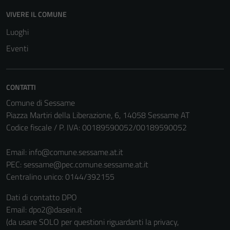
VIVERE IL COMUNE
Tecnici
Questi cookie
Luoghi
sono necessari
Eventi
per il
funzionamento
del sito e non
CONTATTI
possono
Comune di Sessame
essere
Piazza Martiri della Liberazione, 6, 14058 Sessame AT
disabilitati.
Codice fiscale / P. IVA: 00189590052/00189590052
Questi cookie
non raccolgono
Email:
info@comune.sessame.at.it
informazioni
PEC:
sessame@pec.comune.sessame.at.it
personali.
Centralino unico: 0144/392155
Dati di contatto DPO
Email: dpo2@dasein.it
(da usare SOLO per questioni riguardanti la privacy,