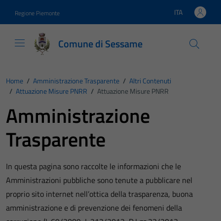
Vai ai contenuti
Vai al footer
ITA
Regione Piemonte
Lingua attiva:
Comune di Sessame
Home
/
Amministrazione Trasparente
/
Altri Contenuti
/
Attuazione Misure PNRR
/
Attuazione Misure PNRR
Amministrazione
Trasparente
In questa pagina sono raccolte le informazioni che le
Amministrazioni pubbliche sono tenute a pubblicare nel
proprio sito internet nell’ottica della trasparenza, buona
amministrazione e di prevenzione dei fenomeni della