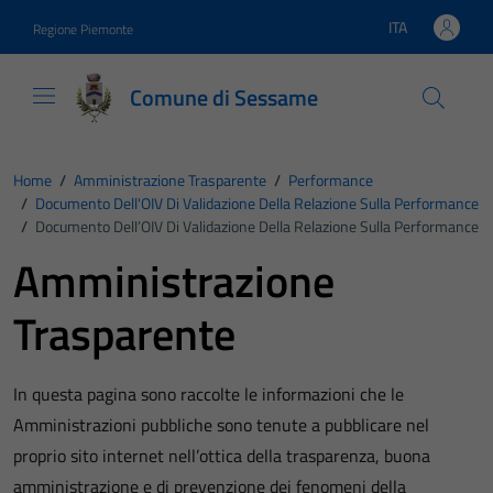
Vai ai contenuti
Vai al footer
ITA
Regione Piemonte
Lingua attiva:
Comune di Sessame
Home
/
Amministrazione Trasparente
/
Performance
/
Documento Dell'OIV Di Validazione Della Relazione Sulla Performance
/
Documento Dell’OIV Di Validazione Della Relazione Sulla Performance
Amministrazione
Trasparente
In questa pagina sono raccolte le informazioni che le
Amministrazioni pubbliche sono tenute a pubblicare nel
proprio sito internet nell’ottica della trasparenza, buona
amministrazione e di prevenzione dei fenomeni della