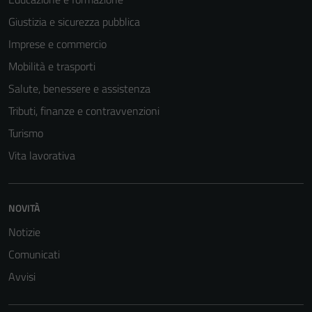
Giustizia e sicurezza pubblica
Imprese e commercio
Mobilità e trasporti
Salute, benessere e assistenza
Tributi, finanze e contravvenzioni
Turismo
Vita lavorativa
NOVITÀ
Tecnici
Questi cookie
Notizie
sono necessari
Comunicati
per il
Avvisi
funzionamento
del sito e non