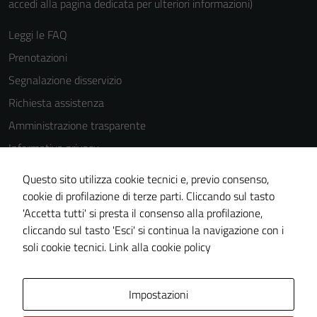
accedi alla pagina dedicata per ulteriori informazioni)
Leggi le FAQ
Prenotazioni
Segnalazione disservizio
Richiesta assistenza
Amministrazione trasparente
Informativa privacy
Cookie Policy
Questo sito utilizza cookie tecnici e, previo consenso,
Note legali
cookie di profilazione di terze parti. Cliccando sul tasto
'Accetta tutti' si presta il consenso alla profilazione,
Dichiarazione di accessibilità
cliccando sul tasto 'Esci' si continua la navigazione con i
Piano di miglioramento del sito
soli cookie tecnici.
Link alla cookie policy
Area Privata
Impostazioni