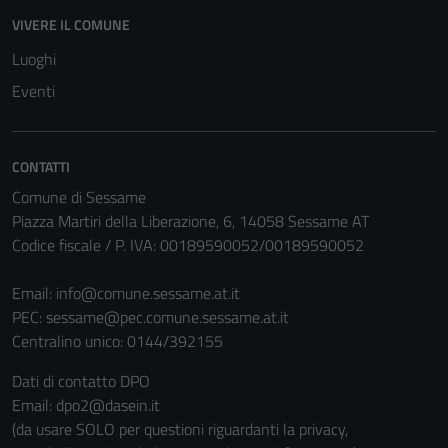
possono
VIVERE IL COMUNE
essere
disabilitati.
Luoghi
Questi cookie
Eventi
non raccolgono
informazioni
personali.
CONTATTI
Comune di Sessame
Piazza Martiri della Liberazione, 6, 14058 Sessame AT
Codice fiscale / P. IVA: 00189590052/00189590052
Email:
info@comune.sessame.at.it
PEC:
sessame@pec.comune.sessame.at.it
Centralino unico: 0144/392155
Dati di contatto DPO
Email: dpo2@dasein.it
(da usare SOLO per questioni riguardanti la privacy,