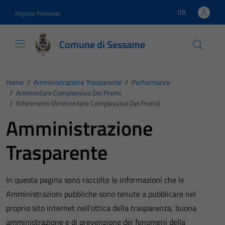
Vai ai contenuti
Vai al footer
ITA
Regione Piemonte
Lingua attiva:
Comune di Sessame
Home
/
Amministrazione Trasparente
/
Performance
/
Ammontare Complessivo Dei Premi
/
Riferimenti (Ammontare Complessivo Dei Premi)
Amministrazione
Trasparente
In questa pagina sono raccolte le informazioni che le
Amministrazioni pubbliche sono tenute a pubblicare nel
proprio sito internet nell’ottica della trasparenza, buona
amministrazione e di prevenzione dei fenomeni della