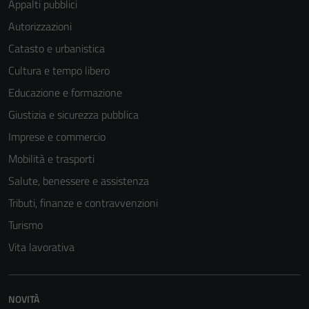
Appalti pubblici
Autorizzazioni
Catasto e urbanistica
Cultura e tempo libero
Educazione e formazione
Tecnici
Giustizia e sicurezza pubblica
Questi cookie
Imprese e commercio
sono necessari
per il
Mobilità e trasporti
funzionamento
Salute, benessere e assistenza
del sito e non
Tributi, finanze e contravvenzioni
possono
essere
Turismo
disabilitati.
Vita lavorativa
Questi cookie
non raccolgono
informazioni
NOVITÀ
personali.