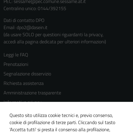
PEC:
sessame@pec.comune.sessame.at.it
Centralino unico: 0144/392155
Dati di contatto DPO
Email: dpo2@dasein.it
(da usare SOLO per questioni riguardanti la privacy,
accedi alla pagina dedicata per ulteriori informazioni)
Leggi le FAQ
Prenotazioni
Segnalazione disservizio
Richiesta assistenza
Amministrazione trasparente
Informativa privacy
Cookie Policy
Questo sito utilizza cookie tecnici e, previo consenso,
Note legali
cookie di profilazione di terze parti. Cliccando sul tasto
'Accetta tutti' si presta il consenso alla profilazione,
Dichiarazione di accessibilità