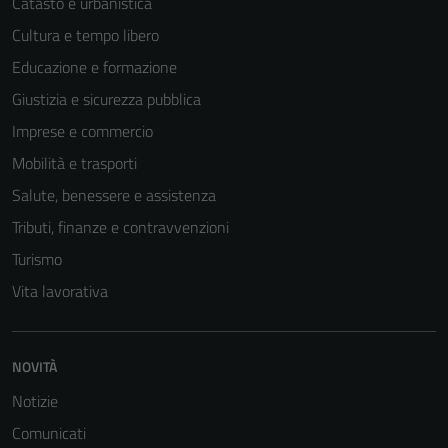
Catasto e urbanistica
Cultura e tempo libero
Educazione e formazione
Giustizia e sicurezza pubblica
Tecnici
Imprese e commercio
Questi cookie
Mobilità e trasporti
sono necessari
per il
Salute, benessere e assistenza
funzionamento
Tributi, finanze e contravvenzioni
del sito e non
Turismo
possono
essere
Vita lavorativa
disabilitati.
Questi cookie
non raccolgono
NOVITÀ
informazioni
Notizie
personali.
Comunicati