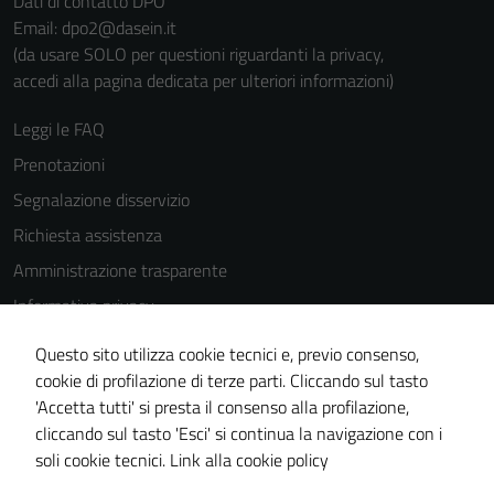
Dati di contatto DPO
Email: dpo2@dasein.it
(da usare SOLO per questioni riguardanti la privacy,
accedi alla pagina dedicata per ulteriori informazioni)
Leggi le FAQ
Prenotazioni
Segnalazione disservizio
Richiesta assistenza
Amministrazione trasparente
Informativa privacy
Cookie Policy
Questo sito utilizza cookie tecnici e, previo consenso,
Note legali
cookie di profilazione di terze parti. Cliccando sul tasto
'Accetta tutti' si presta il consenso alla profilazione,
Dichiarazione di accessibilità
cliccando sul tasto 'Esci' si continua la navigazione con i
Piano di miglioramento del sito
soli cookie tecnici.
Link alla cookie policy