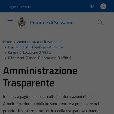
Vai ai contenuti
Vai al footer
ITA
Regione Piemonte
Lingua attiva:
Comune di Sessame
Home
/
Amministrazione Trasparente
/
Beni Immobili E Gestione Patrimonio
/
Canoni Di Locazione O Affitto
/
Riferimenti (Canoni Di Locazione O Affitto)
Amministrazione
Trasparente
In questa pagina sono raccolte le informazioni che le
Amministrazioni pubbliche sono tenute a pubblicare nel
proprio sito internet nell’ottica della trasparenza, buona