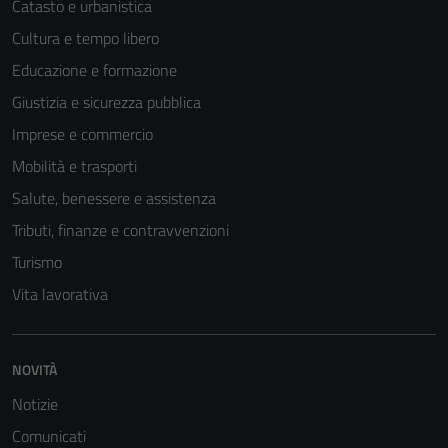
Catasto e urbanistica
Cultura e tempo libero
Educazione e formazione
Giustizia e sicurezza pubblica
Tecnici
Imprese e commercio
Questi cookie
Mobilità e trasporti
sono necessari
per il
Salute, benessere e assistenza
funzionamento
Tributi, finanze e contravvenzioni
del sito e non
Turismo
possono
essere
Vita lavorativa
disabilitati.
Questi cookie
non raccolgono
NOVITÀ
informazioni
Notizie
personali.
Comunicati