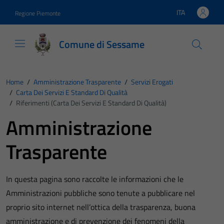
Vai ai contenuti
Vai al footer
ITA
Regione Piemonte
Lingua attiva:
Comune di Sessame
Home
/
Amministrazione Trasparente
/
Servizi Erogati
/
Carta Dei Servizi E Standard Di Qualità
/
Riferimenti (Carta Dei Servizi E Standard Di Qualità)
Amministrazione
Trasparente
In questa pagina sono raccolte le informazioni che le
Amministrazioni pubbliche sono tenute a pubblicare nel
proprio sito internet nell’ottica della trasparenza, buona
amministrazione e di prevenzione dei fenomeni della