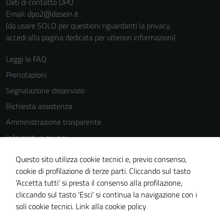
Dati di contatto DPO
Email: dpo2@dasein.it
(da usare SOLO per questioni riguardanti la privacy,
accedi alla pagina dedicata per ulteriori informazioni)
Leggi le FAQ
Prenotazioni
Segnalazione disservizio
Richiesta assistenza
Amministrazione trasparente
Informativa privacy
Cookie Policy
Questo sito utilizza cookie tecnici e, previo consenso,
Note legali
cookie di profilazione di terze parti. Cliccando sul tasto
'Accetta tutti' si presta il consenso alla profilazione,
Dichiarazione di accessibilità
cliccando sul tasto 'Esci' si continua la navigazione con i
Piano di miglioramento del sito
soli cookie tecnici.
Link alla cookie policy