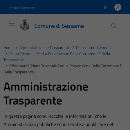
Vai ai contenuti
Vai al footer
ITA
Regione Piemonte
Lingua attiva:
Comune di Sessame
Home
/
Amministrazione Trasparente
/
Disposizioni Generali
/
Piano Triennale Per La Prevenzione Della Corruzione E Della
Trasparenza
/
Riferimenti (Piano Triennale Per La Prevenzione Della Corruzione E
Della Trasparenza)
Amministrazione
Trasparente
In questa pagina sono raccolte le informazioni che le
Amministrazioni pubbliche sono tenute a pubblicare nel