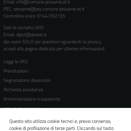
Email:
info@comune.sessame.at.it
PEC:
sessame@pec.comune.sessame.at.it
Centralino unico: 0144/392155
Dati di contatto DPO
Email: dpo2@dasein.it
(da usare SOLO per questioni riguardanti la privacy,
accedi alla pagina dedicata per ulteriori informazioni)
Leggi le FAQ
Prenotazioni
Segnalazione disservizio
Richiesta assistenza
Amministrazione trasparente
Informativa privacy
Cookie Policy
Questo sito utilizza cookie tecnici e, previo consenso,
Note legali
cookie di profilazione di terze parti. Cliccando sul tasto