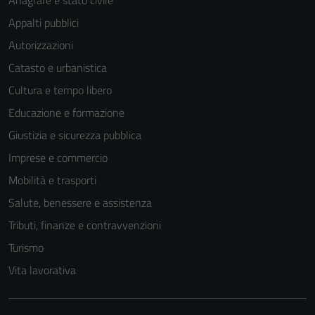
Anagrafe e stato civile
Appalti pubblici
Autorizzazioni
Catasto e urbanistica
Cultura e tempo libero
Educazione e formazione
Tecnici
Questi cookie
Giustizia e sicurezza pubblica
sono necessari
Imprese e commercio
per il
Mobilità e trasporti
funzionamento
del sito e non
Salute, benessere e assistenza
possono
Tributi, finanze e contravvenzioni
essere
Turismo
disabilitati.
Questi cookie
Vita lavorativa
non raccolgono
informazioni