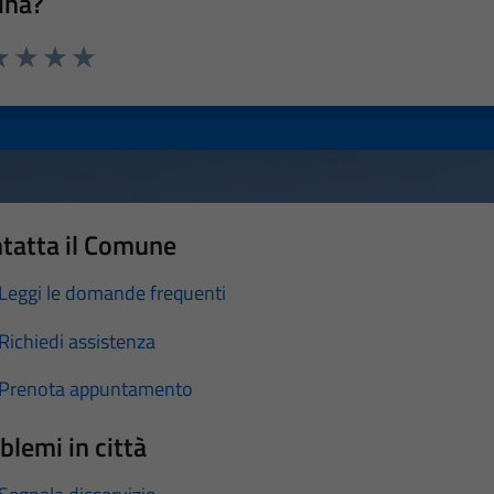
ina?
a 1 stelle su 5
luta 2 stelle su 5
Valuta 3 stelle su 5
Valuta 4 stelle su 5
Valuta 5 stelle su 5
tatta il Comune
Leggi le domande frequenti
Richiedi assistenza
Prenota appuntamento
blemi in città