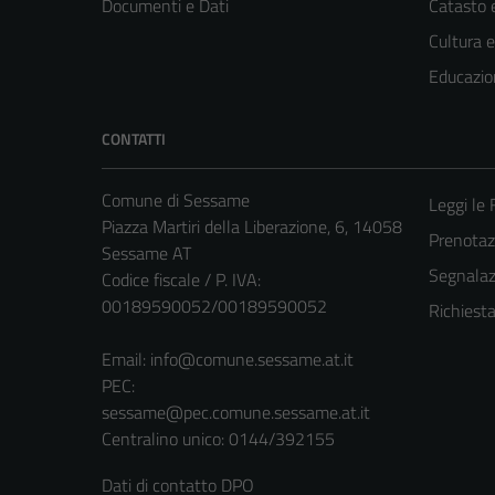
Documenti e Dati
Catasto e
Cultura 
Educazio
CONTATTI
Comune di Sessame
Leggi le
Piazza Martiri della Liberazione, 6, 14058
Prenotaz
Sessame AT
Segnalazi
Codice fiscale / P. IVA:
00189590052/00189590052
Richiest
Email:
info@comune.sessame.at.it
PEC:
sessame@pec.comune.sessame.at.it
Centralino unico: 0144/392155
Dati di contatto DPO