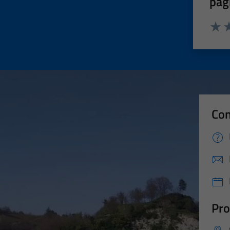
pag
Valut
Va
Con
Pro