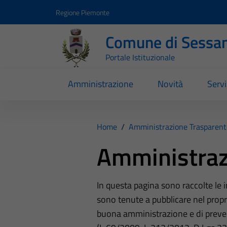
Vai ai contenuti
Vai al footer
Regione Piemonte
Comune di Sessa
Portale Istituzionale
Amministrazione
Novità
Servi
Home
/
Amministrazione Trasparent
Amministraz
In questa pagina sono raccolte le
sono tenute a pubblicare nel propri
buona amministrazione e di preve